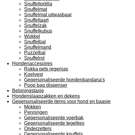
Snuffeltortilla
Snuffelmat
Snuffelmat uitwasbaar
Snuffeltaart
Snuffelzak
Snuffelkubus
Wokkel
Snuffelbal
Snuffelmand
Puzzelbal
Snuffelrol
Hondenaccesoires
Rukka pets regenjas
Koelvest
Gepersonaliseerde hondenbandana's
Poop bag dispenser
Beloningstasje
Hondenslaapzakken en dekens
Gepersonaliseerde items voor hond en baasje
Mokken
Penningen
Gepersonaliseerde voerbak
Gepersonaliseerde tegeltjes
Onderzetters
Gepersonaliseerde knuffels