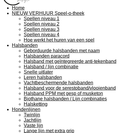
Home
NIEUW VERHUUR Speel-o-theek
Spellen niveau 1
Spellen niveau 2
Spellen niveau 3
Spellen niveau 4
Hoe werkt het huren van een spel
Halsbanden
Geborduurde halsbanden met naam
Halsbanden paracord
Halsband met geïntegreerde anti-tekenband
Halsband / lijn combinatie
Snelle uitlater
Leren halsbanden
Vachtbeschermende halsbanden
Halsband voor de serestoband/vlooienband
Halsband PPM met gesp of musketon
Biothane halsbanden / Lijn combinaties
Halsketting
Hondenlijnen
Twinlijn
Jachtlijn
Vaste lijn
Lange lijn met extra grip