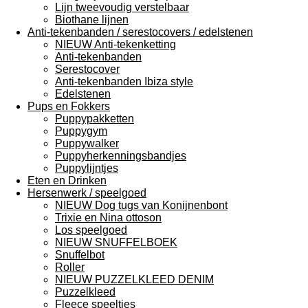
Lijn tweevoudig verstelbaar
Biothane lijnen
Anti-tekenbanden / serestocovers / edelstenen
NIEUW Anti-tekenketting
Anti-tekenbanden
Serestocover
Anti-tekenbanden Ibiza style
Edelstenen
Pups en Fokkers
Puppypakketten
Puppygym
Puppywalker
Puppyherkenningsbandjes
Puppylijntjes
Eten en Drinken
Hersenwerk / speelgoed
NIEUW Dog tugs van Konijnenbont
Trixie en Nina ottoson
Los speelgoed
NIEUW SNUFFELBOEK
Snuffelbot
Roller
NIEUW PUZZELKLEED DENIM
Puzzelkleed
Fleece speeltjes