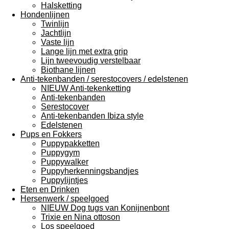
Halsketting
Hondenlijnen
Twinlijn
Jachtlijn
Vaste lijn
Lange lijn met extra grip
Lijn tweevoudig verstelbaar
Biothane lijnen
Anti-tekenbanden / serestocovers / edelstenen
NIEUW Anti-tekenketting
Anti-tekenbanden
Serestocover
Anti-tekenbanden Ibiza style
Edelstenen
Pups en Fokkers
Puppypakketten
Puppygym
Puppywalker
Puppyherkenningsbandjes
Puppylijntjes
Eten en Drinken
Hersenwerk / speelgoed
NIEUW Dog tugs van Konijnenbont
Trixie en Nina ottoson
Los speelgoed