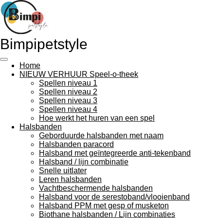
Ga
direct
naar
de
Bimpipetstyle
hoofdinhoud
Home
NIEUW VERHUUR Speel-o-theek
Spellen niveau 1
Spellen niveau 2
Spellen niveau 3
Spellen niveau 4
Hoe werkt het huren van een spel
Halsbanden
Geborduurde halsbanden met naam
Halsbanden paracord
Halsband met geïntegreerde anti-tekenband
Halsband / lijn combinatie
Snelle uitlater
Leren halsbanden
Vachtbeschermende halsbanden
Halsband voor de serestoband/vlooienband
Halsband PPM met gesp of musketon
Biothane halsbanden / Lijn combinaties