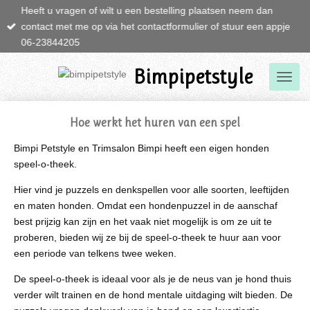
Heeft u vragen of wilt u een bestelling plaatsen neem dan
Ga
contact met me op via het contactformulier of stuur een appje
direct
06-23844205
naar
de
Bimpipetstyle
hoofdinhoud
Hoe werkt het huren van een spel
Bimpi Petstyle en Trimsalon Bimpi heeft een eigen honden
speel-o-theek.
Hier vind je puzzels en denkspellen voor alle soorten, leeftijden
en maten honden. Omdat een hondenpuzzel in de aanschaf
best prijzig kan zijn en het vaak niet mogelijk is om ze uit te
proberen, bieden wij ze bij de speel-o-theek te huur aan voor
een periode van telkens twee weken.
De speel-o-theek is ideaal voor als je de neus van je hond thuis
verder wilt trainen en de hond mentale uitdaging wilt bieden. De