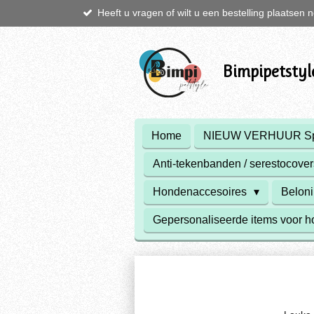
Heeft u vragen of wilt u een bestelling plaatse
Ga
direct
naar
de
Bimpipetstyl
hoofdinhoud
Home
NIEUW VERHUUR Spe
Anti-tekenbanden / serestocover
Hondenaccesoires
Beloni
Gepersonaliseerde items voor 