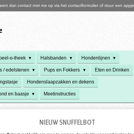
n neem dan contact met me op via het contactformulier of stuur een app
e
el-o-theek
Halsbanden
Hondenlijnen
s / edelstenen
Pups en Fokkers
Eten en Drinken
ngstasje
Hondenslaapzakken en dekens
hond en baasje
Meetinstructies
NIEUW SNUFFELBOT