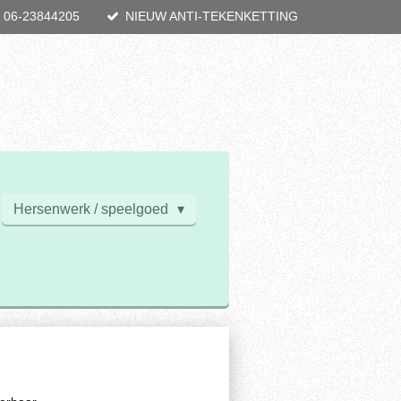
je 06-23844205
NIEUW ANTI-TEKENKETTING
Hersenwerk / speelgoed