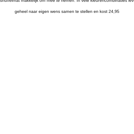
snuffelmat makkelijk om mee te nemen. In vele kleurencombinaties lev
geheel naar eigen wens samen te stellen en kost 24,95