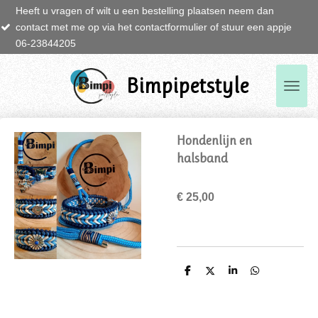
t u een bestelling plaatsen neem dan
Ga
 het contactformulier of stuur een appje
NIE
direct
naar
de
hoofdinhoud
Bimpipetstyle
Hondenlijn en
halsband
€ 25,00
D
D
S
D
e
e
h
e
l
e
a
l
e
l
r
e
n
e
n